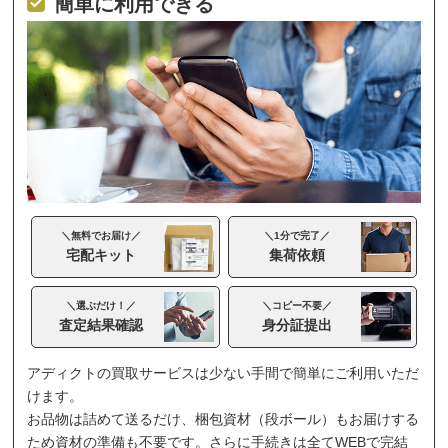
簡単に利用できる
＼無料でお届け／
＼1分で完了／
宅配キット
集荷依頼
＼選ぶだけ！／
＼コピー不要／
査定結果確認
身分証提出
アディクトの買取サービスは少ない手間で簡単にご利用いただ
けます。
お品物は詰めて送るだけ、梱包資材（段ボール）もお届けする
ため資材の準備も不要です。さらに手続きは全てWEBで完結