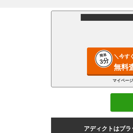
簡単
＼今す
3分
無料
マイペー
アディクトはブラ