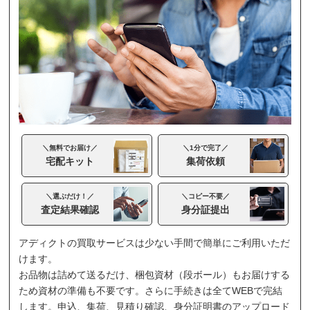
＼無料でお届け／
＼1分で完了／
宅配キット
集荷依頼
＼選ぶだけ！／
＼コピー不要／
査定結果確認
身分証提出
アディクトの買取サービスは少ない手間で簡単にご利用いただ
けます。
お品物は詰めて送るだけ、梱包資材（段ボール）もお届けする
ため資材の準備も不要です。さらに手続きは全てWEBで完結
します。申込、集荷、見積り確認、身分証明書のアップロード