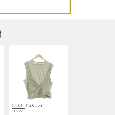
績
JULIUS 7(ユリウス)
トップス