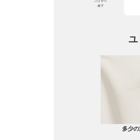
バイヤー
です
林下
当店
ユ
多少の