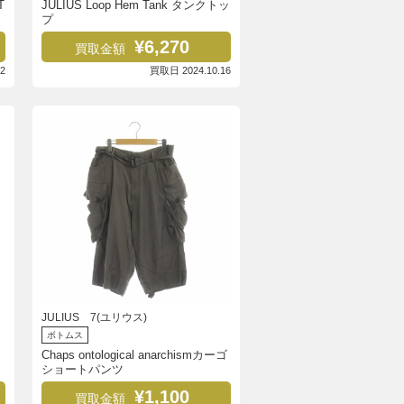
T
JULIUS Loop Hem Tank タンクトッ
プ
¥6,270
買取金額
2
買取日 2024.10.16
JULIUS 7(ユリウス)
ボトムス
Chaps ontological anarchismカーゴ
ショートパンツ
¥1,100
買取金額