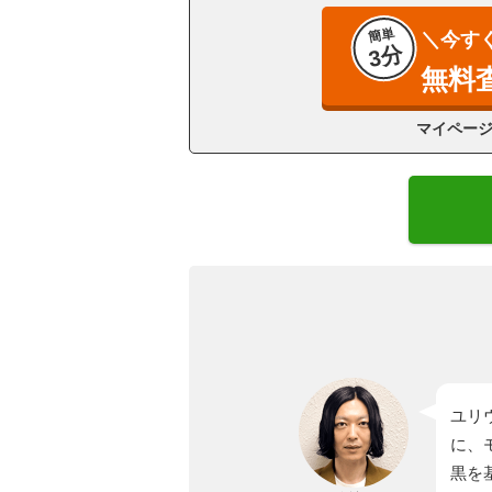
簡単
＼今す
3分
無料
マイペー
ユリ
に、
黒を