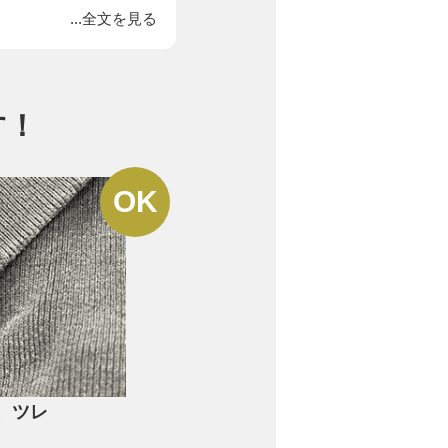
...全文を見る
利用ください。
す！
、ツレ