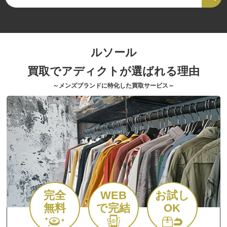
ルソール
買取でアディクトが選ばれる理由
～メンズブランドに特化した買取サービス～
完全
WEB
お試し
無料
で完結
OK