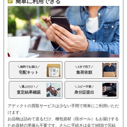
簡単に利用できる
＼無料でお届け／
＼1分で完了／
宅配キット
集荷依頼
＼選ぶだけ！／
＼コピー不要／
査定結果確認
身分証提出
アディクトの買取サービスは少ない手間で簡単にご利用いただ
けます。
お品物は詰めて送るだけ、梱包資材（段ボール）もお届けする
ため資材の準備も不要です。さらに手続きは全てWEBで完結