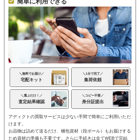
簡単に利用できる
＼無料でお届け／
＼1分で完了／
宅配キット
集荷依頼
＼選ぶだけ！／
＼コピー不要／
査定結果確認
身分証提出
アディクトの買取サービスは少ない手間で簡単にご利用いただ
けます。
お品物は詰めて送るだけ、梱包資材（段ボール）もお届けする
ため資材の準備も不要です。さらに手続きは全てWEBで完結