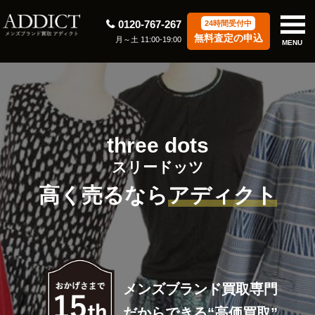
0120-767-267
24時間受付中
無料査定の申込
月～土 11:00-19:00
MENU
three dots
スリードッツ
高く売るなら
アディクト
メンズブランド買取専門
だからできる“高価買取”