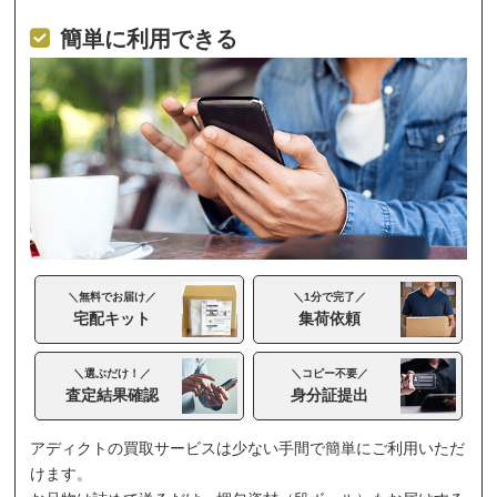
簡単に利用できる
＼無料でお届け／
＼1分で完了／
宅配キット
集荷依頼
＼選ぶだけ！／
＼コピー不要／
査定結果確認
身分証提出
アディクトの買取サービスは少ない手間で簡単にご利用いただ
けます。