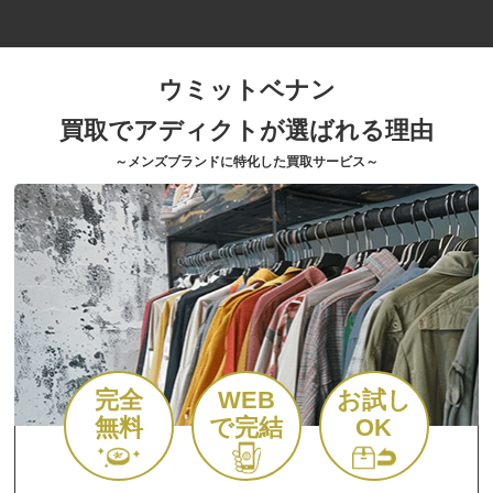
ウミットベナン
買取でアディクトが選ばれる理由
～メンズブランドに特化した買取サービス～
完全
WEB
お試し
無料
で完結
OK