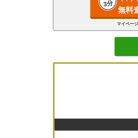
3分
無料
マイペー