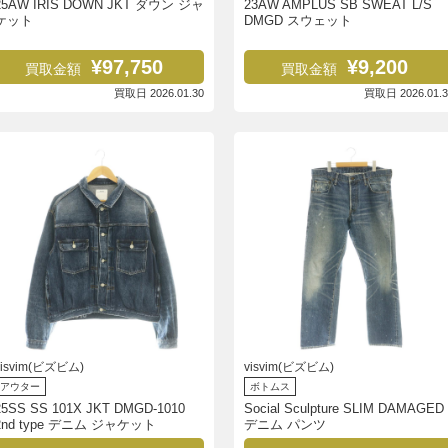
25AW IRIS DOWN JKT ダウン ジャ
23AW AMPLUS SB SWEAT L/S
ケット
DMGD スウェット
¥97,750
¥9,200
買取金額
買取金額
買取日 2026.01.30
買取日 2026.01.3
visvim(ビズビム)
visvim(ビズビム)
アウター
ボトムス
25SS SS 101X JKT DMGD-1010
Social Sculpture SLIM DAMAGED
2nd type デニム ジャケット
デニム パンツ