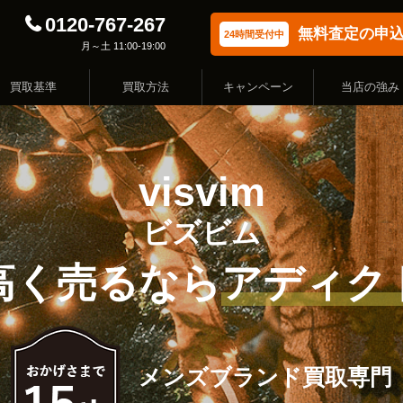
0120-767-267
無料査定の申
24時間受付中
月～土 11:00-19:00
買取基準
買取方法
キャンペーン
当店の強み
visvim
ビズビム
高く売るなら
アディク
メンズブランド買取専門