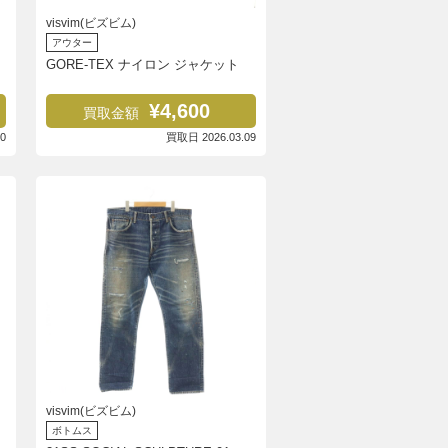
visvim(ビズビム)
アウター
GORE-TEX ナイロン ジャケット
¥4,600
買取金額
0
買取日 2026.03.09
visvim(ビズビム)
ボトムス